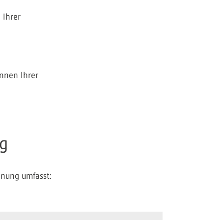
 Ihrer
önnen Ihrer
ng
anung umfasst: