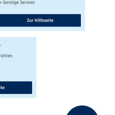
» Sonstige Services
Zur Hilfeseite
p
richten
ite