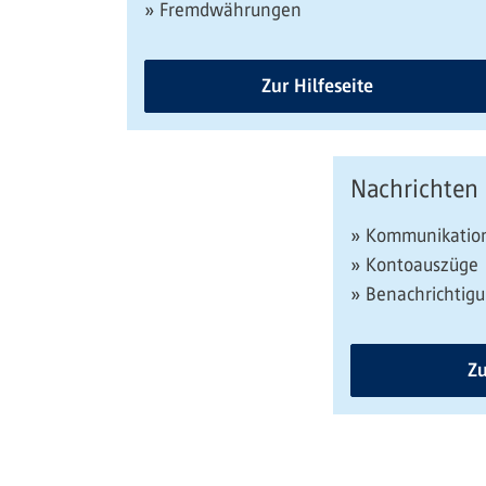
» Fremdwährungen
Zur Hilfeseite
Nachrichten
» Kommunikation
» Kontoauszüge
» Benachrichtig
Zu