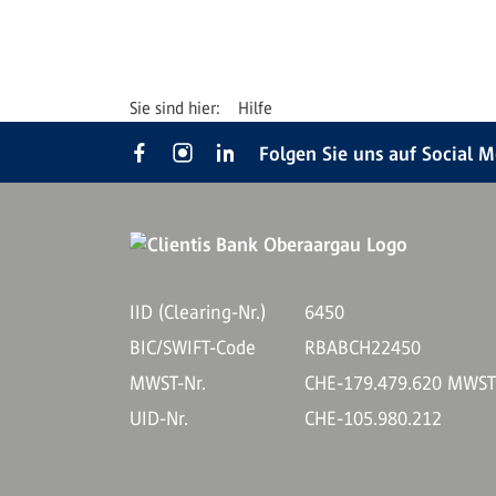
Hilfe
Folgen Sie uns auf Social 
IID (Clearing-Nr.)
6450
BIC/SWIFT-Code
RBABCH22450
MWST-Nr.
CHE-179.479.620 MWS
UID-Nr.
CHE-105.980.212