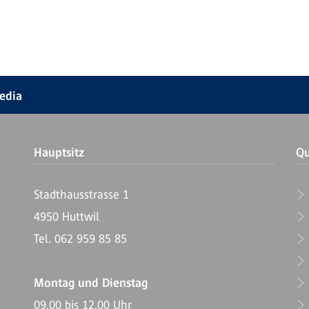
Media
Hauptsitz
Qu
Stadthausstrasse 1
4950 Huttwil
T
Tel. 062 959 85 85
Montag und Dienstag
09.00 bis 12.00 Uhr