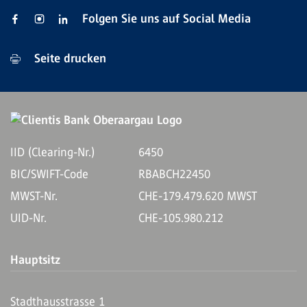
Folgen Sie uns auf Social Media
Seite drucken
IID (Clearing-Nr.)
6450
BIC/SWIFT-Code
RBABCH22450
MWST-Nr.
CHE-179.479.620 MWST
UID-Nr.
CHE-105.980.212
Hauptsitz
Stadthausstrasse 1