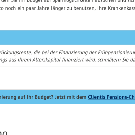
rden Sie Ihr Budget auf Sparmöglichkeiten absuchen und sich
uto noch ein paar Jahre länger zu benutzen, Ihre Krankenka
ckungsrente, die bei der Finanzierung der Frühpensionierun
gs aus Ihrem Alterskapital finanziert wird, schmälern Sie da
ierung auf Ihr Budget? Jetzt mit dem
Clientis Pensions-C
ng