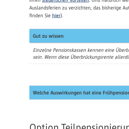
ihren
steuerlichen Vorteilen
. Und natürlich we
Auslandsferien zu verzichten, das bisherige A
finden Sie
hier
).
Gut zu wissen
Einzelne Pensionskassen kennen eine Überbrü
sein. Wenn diese Überbrückungsrente allerdin
Welche Auswirkungen hat eine Frühpension
Option Teilpensionieru