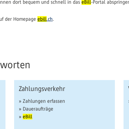
önnen dort bequem und schnell in das
eBill
-Portal abspringe
auf der Homepage
ebill
.ch
.
tworten
Zahlungsverkehr
» Zahlungen erfassen
» Daueraufträge
»
eBill