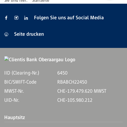
Startseite
Folgen Sie uns auf Social Media
Seite drucken
IID (Clearing-Nr.)
6450
BIC/SWIFT-Code
RBABCH22450
MWST-Nr.
CHE-179.479.620 MWST
UID-Nr.
CHE-105.980.212
Hauptsitz