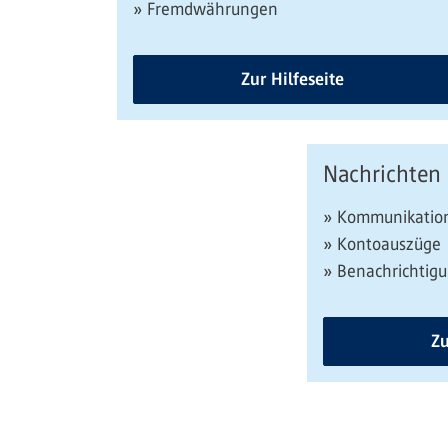
» Fremdwährungen
Zur Hilfeseite
Nachrichten
» Kommunikation
» Kontoauszüge
» Benachrichtig
Zu