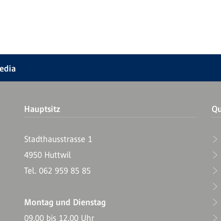
Media
Hauptsitz
Qu
Stadthausstrasse 1
4950 Huttwil
T
Tel. 062 959 85 85
Montag und Dienstag
09.00 bis 12.00 Uhr