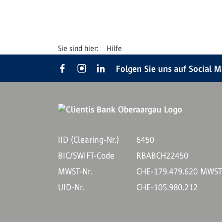
Hilfe
Folgen Sie uns auf Social 
IID (Clearing-Nr.)
6450
BIC/SWIFT-Code
RBABCH22450
MWST-Nr.
CHE-179.479.620 MWS
UID-Nr.
CHE-105.980.212