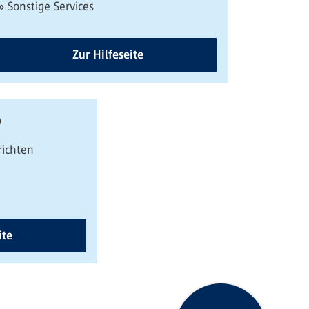
» Sonstige Services
Zur Hilfeseite
p
richten
ite