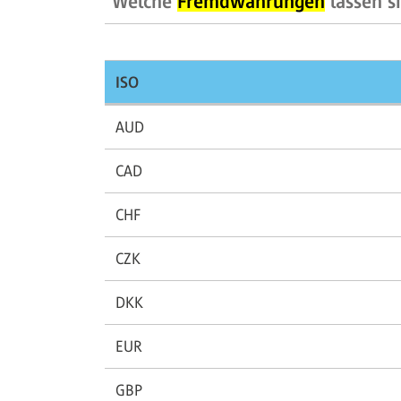
Welche
Fremdwährungen
lassen s
ISO
AUD
CAD
CHF
CZK
DKK
EUR
GBP