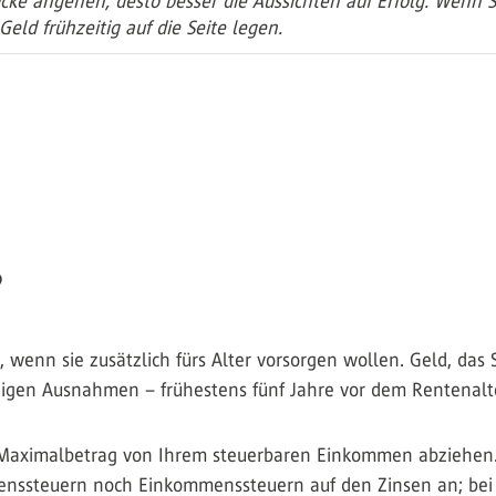
elücke angehen, desto besser die Aussichten auf Erfolg. Wen
eld frühzeitig auf die Seite legen.
?
 wenn sie zusätzlich fürs Alter vorsorgen wollen. Geld, das S
igen Ausnahmen – frühestens fünf Jahre vor dem Rentenalter
 Maximalbetrag von Ihrem steuerbaren Einkommen abziehen
nssteuern noch Einkommenssteuern auf den Zinsen an; bei 