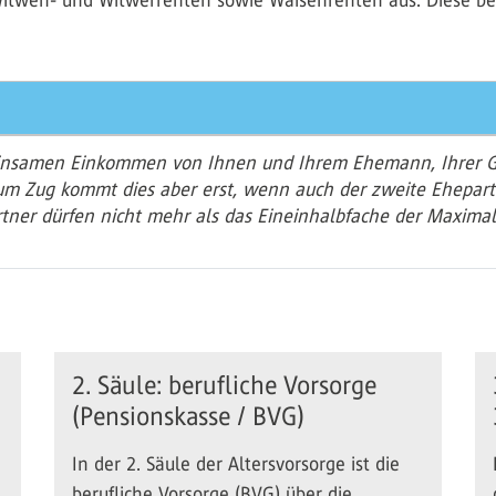
itwen- und Witwerrenten sowie Waisenrenten aus. Diese bet
einsamen Einkommen von Ihnen und Ihrem Ehemann, Ihrer G
um Zug kommt dies aber erst, wenn auch der zweite Ehepart
tner dürfen nicht mehr als das Eineinhalbfache der Maximalr
2. Säule: berufliche Vorsorge
(Pensionskasse / BVG)
In der 2. Säule der Altersvorsorge ist die
berufliche Vorsorge (BVG) über die