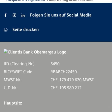
Folgen Sie uns auf Social Media
Seite drucken
IID (Clearing-Nr.)
6450
BIC/SWIFT-Code
RBABCH22450
MWST-Nr.
CHE-179.479.620 MWST
UID-Nr.
CHE-105.980.212
Hauptsitz