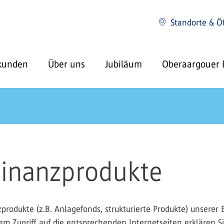
Standorte & Ö
kunden
Über uns
Jubiläum
Oberaargouer 
 Finanzprodukte
rodukte (z.B. Anlagefonds, strukturierte Produkte) unserer
em Zugriff auf die entsprechenden Internetseiten erklären S