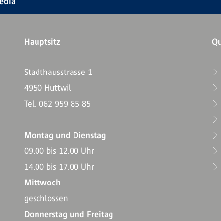
Media
Hauptsitz
Qu
Stadthausstrasse 1
4950 Huttwil
T
Tel. 062 959 85 85
Montag und Dienstag
09.00 bis 12.00 Uhr
14.00 bis 17.00 Uhr
Mittwoch
geschlossen
Donnerstag und Freitag