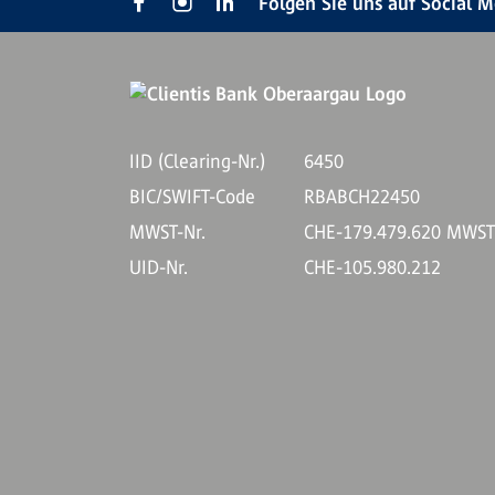
Folgen Sie uns auf Social 
IID (Clearing-Nr.)
6450
BIC/SWIFT-Code
RBABCH22450
MWST-Nr.
CHE-179.479.620 MWS
UID-Nr.
CHE-105.980.212