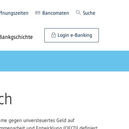
ffnungszeiten
Bancomaten
Suche
Login e-Banking
Bankgschichte
ch
ahme gegen unversteuertes Geld auf
ammenarbeit und Entwicklung (OECD) definiert.