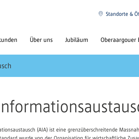
Standorte & Ö
kunden
Über uns
Jubiläum
Oberaargouer 
usch
Informationsaustaus
mationsaustausch (AIA) ist eine grenzüberschreitende Massn
tandard wurde von der Organisation für wirtschaftliche Zus