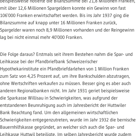
beispielsweise notierte die Bilanzsumme bei 21,8 Millionen Franken,
mit über 12,6 Millionen Spargeldern konnte ein Gewinn von fast
106’000 Franken erwirtschaftet werden. Bis ins Jahr 1937 ging die
Bilanzsumme auf knapp unter 16 Millionen Franken zurück,
Spargelder waren noch 8,9 Millionen vorhanden und der Reingewinn
lag bei nicht einmal mehr 40’000 Franken.
Die Folge daraus? Erstmals seit ihrem Bestehen nahm die Spar- und
Leihkasse bei der Pfandbriefbank Schweizerischer
Hypothekarinstitute ein Pfandbriefdarlehen von 1 Million Franken
zum Satz von 4,25 Prozent auf, um ihre Bankschulden abzutragen,
ohne Wertschriften verkaufen zu müssen. Besser ging es aber auch
anderen Regionalbanken nicht. Im Jahr 1931 geriet beispielsweise
die Sparkasse Willisau in Schwierigkeiten, was aufgrund der
entstandenen Beunruhigung auch im Jahresbericht der Huttwiler
Bank Beachtung fand. Um den allgemeinen wirtschaftlichen
Schwierigkeiten entgegenzutreten, wurde im Jahr 1932 die bernische
Bauernhilfskasse gegründet, an welcher sich auch die Spar- und
Leihkasse Huttwil beteiligte. Im selben Jahresbericht wurde zudem