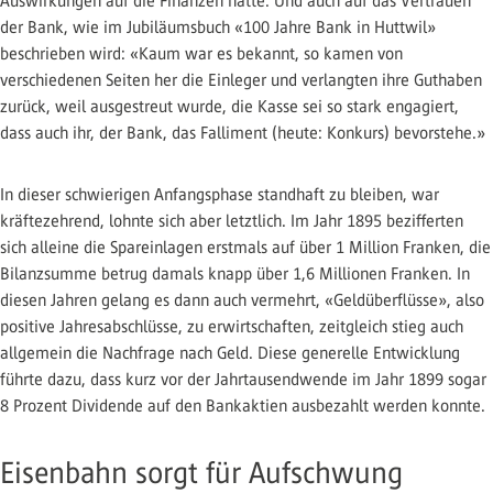
Auswirkungen auf die Finanzen hatte. Und auch auf das Vertrauen
der Bank, wie im Jubiläumsbuch «100 Jahre Bank in Huttwil»
beschrieben wird: «Kaum war es bekannt, so kamen von
verschiedenen Seiten her die Einleger und verlangten ihre Guthaben
zurück, weil ausgestreut wurde, die Kasse sei so stark engagiert,
dass auch ihr, der Bank, das Falliment (heute: Konkurs) bevorstehe.»
In dieser schwierigen Anfangsphase standhaft zu bleiben, war
kräftezehrend, lohnte sich aber letztlich. Im Jahr 1895 bezifferten
sich alleine die Spareinlagen erstmals auf über 1 Million Franken, die
Bilanzsumme betrug damals knapp über 1,6 Millionen Franken. In
diesen Jahren gelang es dann auch vermehrt, «Geldüberflüsse», also
positive Jahresabschlüsse, zu erwirtschaften, zeitgleich stieg auch
allgemein die Nachfrage nach Geld. Diese generelle Entwicklung
führte dazu, dass kurz vor der Jahrtausendwende im Jahr 1899 sogar
8 Prozent Dividende auf den Bankaktien ausbezahlt werden konnte.
Eisenbahn sorgt für Aufschwung