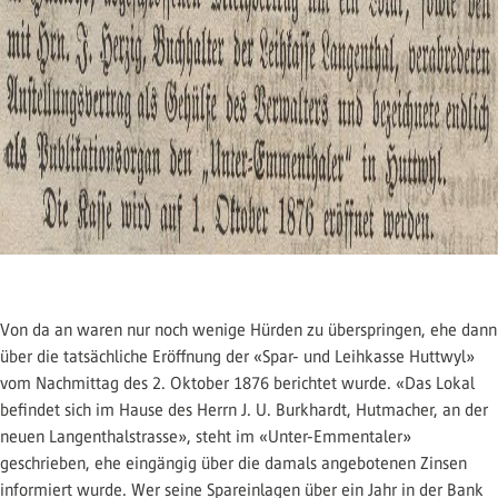
Von da an waren nur noch wenige Hürden zu überspringen, ehe dann
über die tatsächliche Eröffnung der «Spar- und Leihkasse Huttwyl»
vom Nachmittag des 2. Oktober 1876 berichtet wurde. «Das Lokal
befindet sich im Hause des Herrn J. U. Burkhardt, Hutmacher, an der
neuen Langenthalstrasse», steht im «Unter-Emmentaler»
geschrieben, ehe eingängig über die damals angebotenen Zinsen
informiert wurde. Wer seine Spareinlagen über ein Jahr in der Bank