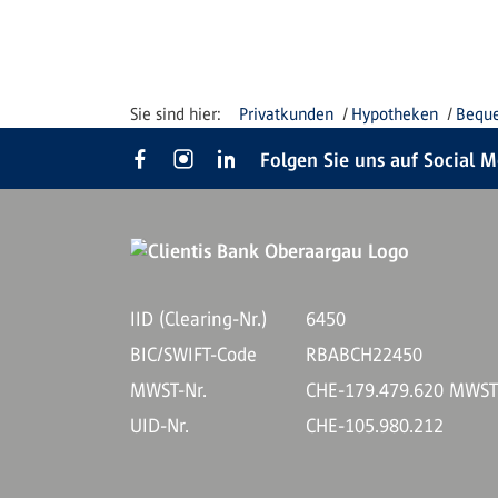
Privatkunden
Hypotheken
Beque
Folgen Sie uns auf Social 
IID (Clearing-Nr.)
6450
BIC/SWIFT-Code
RBABCH22450
MWST-Nr.
CHE-179.479.620 MWS
UID-Nr.
CHE-105.980.212