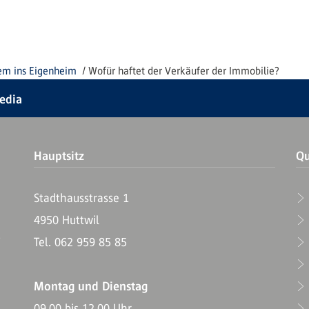
m ins Eigenheim
Wofür haftet der Verkäufer der Immobilie?
Media
Hauptsitz
Qu
Stadthausstrasse 1
4950 Huttwil
T
Tel. 062 959 85 85
Montag und Dienstag
09.00 bis 12.00 Uhr