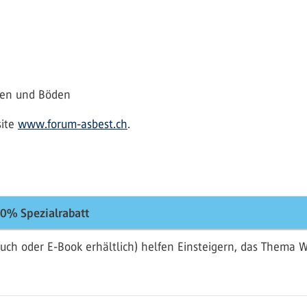
den und Böden
site
www.forum-asbest.ch
.
0% Spezialrabatt
uch oder E-Book erhältlich) helfen Einsteigern, das Thema 