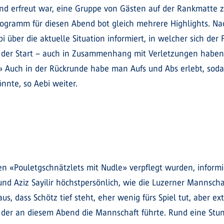
nd erfreut war, eine Gruppe von Gästen auf der Rankmatte 
gramm für diesen Abend bot gleich mehrere Highlights. N
ber die aktuelle Situation informiert, in welcher sich der 
 der Start – auch in Zusammenhang mit Verletzungen haben w
» Auch in der Rückrunde habe man Aufs und Abs erlebt, sod
önnte, so Aebi weiter.
 «Pouletgschnätzlets mit Nudle» verpflegt wurden, informi
nd Aziz Sayilir höchstpersönlich, wie die Luzerner Mannscha
, dass Schötz tief steht, eher wenig fürs Spiel tut, aber ex
ir, der an diesem Abend die Mannschaft führte. Rund eine Stu