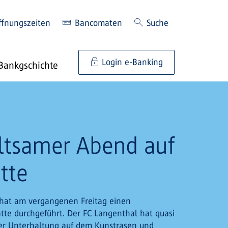
ffnungszeiten
Bancomaten
Suche
Login e-Banking
Bankgschichte
ltsamer Abend auf
tte
 hat am vergangenen Freitag einen
te durchgeführt. Der FC Langenthal hat quasi
sser Unterhaltung auf dem Kunstrasen und