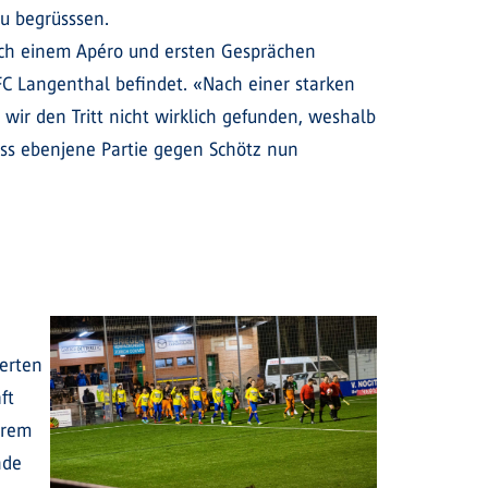
zu begrüsssen.
ach einem Apéro und ersten Gesprächen
FC Langenthal befindet. «Nach einer starken
ir den Tritt nicht wirklich gefunden, weshalb
ass ebenjene Partie gegen Schötz nun
erten
ft
trem
nde