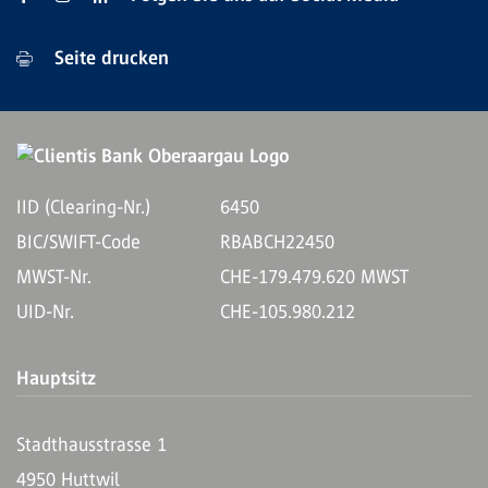
Seite drucken
IID (Clearing-Nr.)
6450
BIC/SWIFT-Code
RBABCH22450
MWST-Nr.
CHE-179.479.620 MWST
UID-Nr.
CHE-105.980.212
Hauptsitz
Stadthausstrasse 1
4950 Huttwil