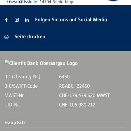
Geschäftsstelle
4704 Niederbipp
Folgen Sie uns auf Social Media
Seite drucken
IID (Clearing-Nr.)
6450
BIC/SWIFT-Code
RBABCH22450
MWST-Nr.
CHE-179.479.620 MWST
UID-Nr.
CHE-105.980.212
Hauptsitz