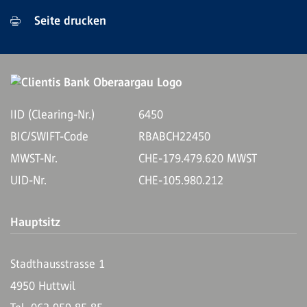
Seite drucken
IID (Clearing-Nr.)
6450
BIC/SWIFT-Code
RBABCH22450
MWST-Nr.
CHE-179.479.620 MWST
UID-Nr.
CHE-105.980.212
Hauptsitz
Stadthausstrasse 1
4950 Huttwil