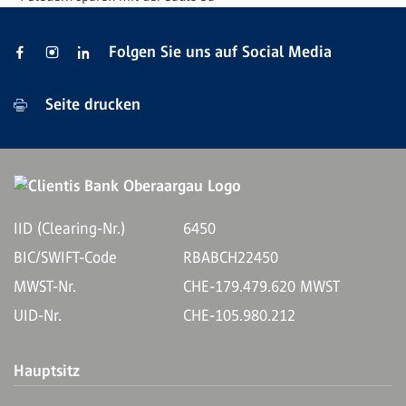
Folgen Sie uns auf Social Media
Seite drucken
IID (Clearing-Nr.)
6450
BIC/SWIFT-Code
RBABCH22450
MWST-Nr.
CHE-179.479.620 MWST
UID-Nr.
CHE-105.980.212
Hauptsitz