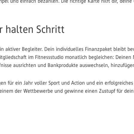
el und einfach bezahlen. Die richtige Karte hilft dir, dei
r halten Schritt
in aktiver Begleiter. Dein individuelles Finanzpaket bleibt 
Mitgliedschaft im Fitnessstudio monatlich begleichen: Deinen
fnisse ausrichten und Bankprodukte auswechseln, hinzufüge
n für ein Jahr voller Sport und Action und ein erfolgreiche
i einem der Wettbewerbe und gewinne einen Zustupf für dein