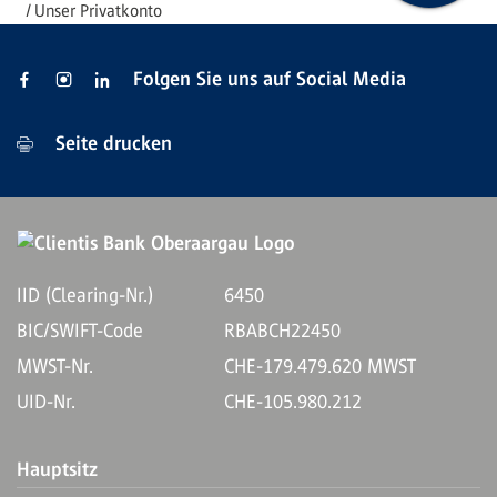
Unser Privatkonto
Folgen Sie uns auf Social Media
Seite drucken
IID (Clearing-Nr.)
6450
BIC/SWIFT-Code
RBABCH22450
MWST-Nr.
CHE-179.479.620 MWST
UID-Nr.
CHE-105.980.212
Hauptsitz