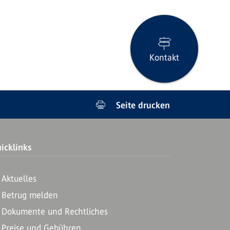
Kontakt
Seite drucken
icklinks
Aktuelles
Betrug melden
Dokumente und Rechtliches
Preise und Gebühren