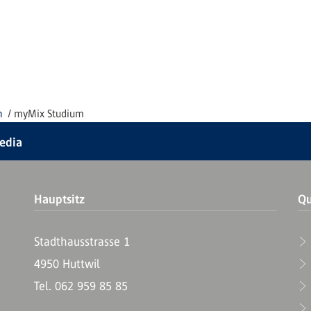
n
myMix Studium
Media
Hauptsitz
Qu
Stadthausstrasse 1
4950 Huttwil
T
Tel. 062 959 85 85