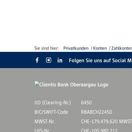
Privatkunden
Konten
Zahlkonte
Folgen Sie uns auf Social 
IID (Clearing-Nr.)
6450
BIC/SWIFT-Code
RBABCH22450
MWST-Nr.
CHE-179.479.620 MWS
UID-Nr.
CHE-105.980.212