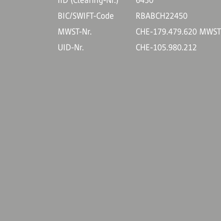
IID (Clearing-Nr.)
6450
BIC/SWIFT-Code
RBABCH22450
MWST-Nr.
CHE-179.479.620 MWS
UID-Nr.
CHE-105.980.212